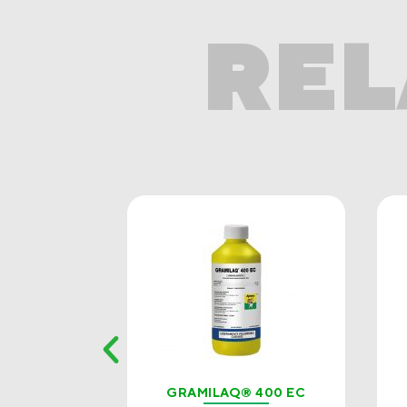
REL
O 50SC
GRAMILAQ® 400 EC