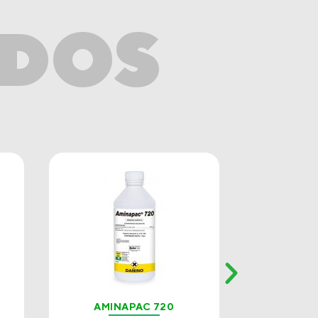
ADOS
AMINAPAC 720
GL