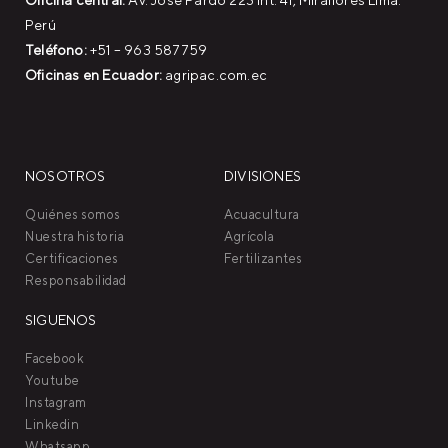
Oficina central:
Av. José Pardo 223 Int. 41, Miraflores Lima.
Perú
Teléfono:
+51 – 963 587759
Oficinas en Ecuador:
agripac.com.ec
NOSOTROS
DIVISIONES
Quiénes somos
Acuacultura
Nuestra historia
Agrícola
Certificaciones
Fertilizantes
Responsabilidad
SIGUENOS
Facebook
Youtube
Instagram
Linkedin
Whatsapp