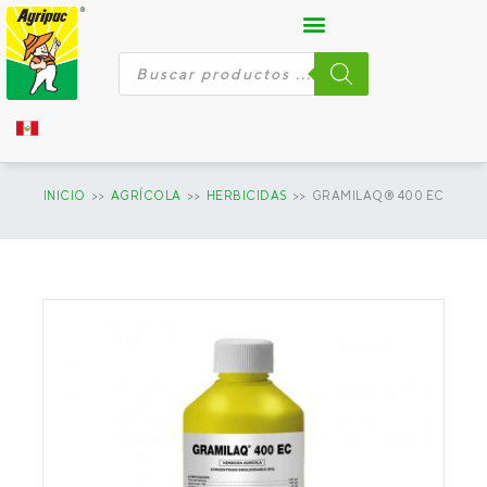
Ir
al
contenido
Búsqueda
de
productos
INICIO
>>
AGRÍCOLA
>>
HERBICIDAS
>> GRAMILAQ® 400 EC