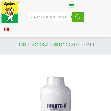
Ir
al
contenido
Búsqueda
de
productos
INICIO
>>
AGRÍCOLA
>>
INSECTICIDAS
>> INNATE-S