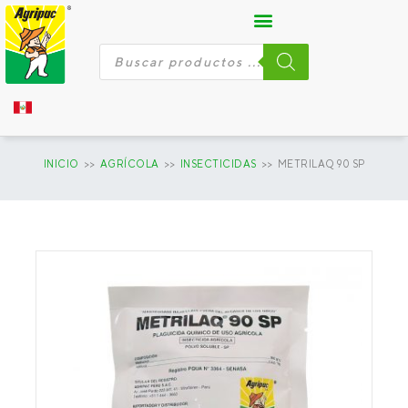
Ir
al
contenido
Búsqueda
de
productos
INICIO
>>
AGRÍCOLA
>>
INSECTICIDAS
>> METRILAQ 90 SP