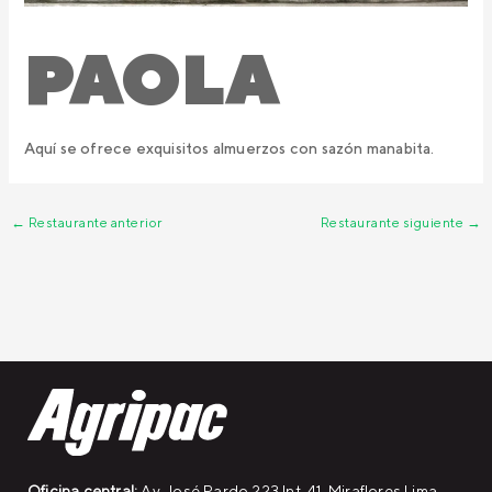
PAOLA
Aquí se ofrece exquisitos almuerzos con sazón manabita.
←
Restaurante anterior
Restaurante siguiente
→
Oficina central:
Av. José Pardo 223 Int. 41, Miraflores Lima.