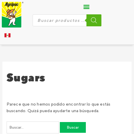
Ir
Buscar
al
por:
contenido
Búsqueda
de
productos
Sugars
Parece que no hemos podido encontrar lo que estás
buscando. Quizá pueda ayudarte una búsqueda.