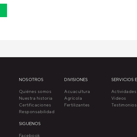
NOSOTROS
DIVISIONES
SERVICIOS E
Quiénes somos
Acuacultura
Actividades
Nuestra historia
Agrícola
Videos
Certificaciones
Fertilizantes
Testimonios
Responsabilidad
SIGUENOS
Facebook