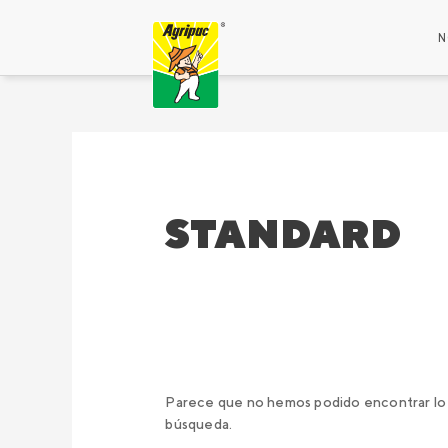
Ir
Buscar
al
por:
N
contenido
STANDARD
Parece que no hemos podido encontrar lo 
búsqueda.