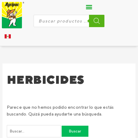
Ir
Buscar
al
por:
contenido
Búsqueda
de
productos
HERBICIDES
Parece que no hemos podido encontrar lo que estás
buscando. Quizá pueda ayudarte una búsqueda.