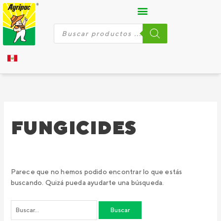
Ir
Buscar
al
por:
contenido
Búsqueda
de
productos
FUNGICIDES
Parece que no hemos podido encontrar lo que estás
buscando. Quizá pueda ayudarte una búsqueda.