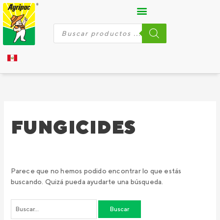
Ir
Buscar
al
por:
contenido
Búsqueda
de
productos
FUNGICIDES
Parece que no hemos podido encontrar lo que estás
buscando. Quizá pueda ayudarte una búsqueda.