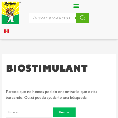
Ir
Buscar
al
por:
contenido
Búsqueda
de
productos
BIOSTIMULANT
Parece que no hemos podido encontrar lo que estás
buscando. Quizá pueda ayudarte una búsqueda.