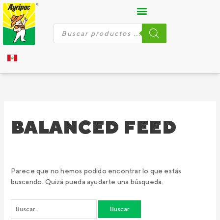
Ir
Buscar
al
por:
contenido
Búsqueda
de
productos
BALANCED FEED
Parece que no hemos podido encontrar lo que estás
buscando. Quizá pueda ayudarte una búsqueda.