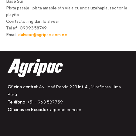
Base Sur
Pista pasaje :
pista amable s\n vía a cuenca uzahapla, sector la
playita
Contacto:
ing danilo alvear
Telef.: 0999358749
Email:
dalvear@agripac.com.ec
Oficina central:
Av. José Pardo 223 Int. 41, Miraflores Lima.
Perú
Teléfono:
+51 – 963 587759
Oficinas en Ecuador:
agripac.com.ec