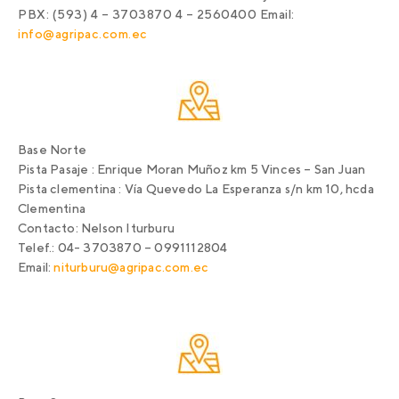
PBX:
(593) 4 – 3703870 4 – 2560400
Email:
info@agripac.com.ec
Base Norte
Pista Pasaje :
Enrique Moran Muñoz km 5 Vinces – San Juan
Pista clementina :
Vía Quevedo La Esperanza s/n km 10, hcda
Clementina
Contacto:
Nelson Iturburu
Telef.:
04- 3703870 – 0991112804
Email:
niturburu@agripac.com.ec